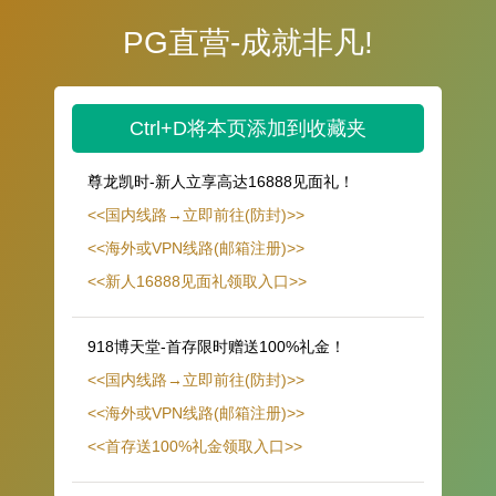
PG直营-成就非凡!
Ctrl+D将本页添加到收藏夹
尊龙凯时-新人立享高达16888见面礼！
<<国内线路→立即前往(防封)>>
<<海外或VPN线路(邮箱注册)>>
<<新人16888见面礼领取入口>>
918博天堂-首存限时赠送100%礼金！
<<国内线路→立即前往(防封)>>
<<海外或VPN线路(邮箱注册)>>
<<首存送100%礼金领取入口>>